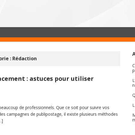
rie :
Rédaction
C
p
cement : astuces pour utiliser
L
n
Q
L
beaucoup de professionnels. Que ce soit pour suivre vos
 des campagnes de publipostage, il existe plusieurs méthodes
M
m
…]