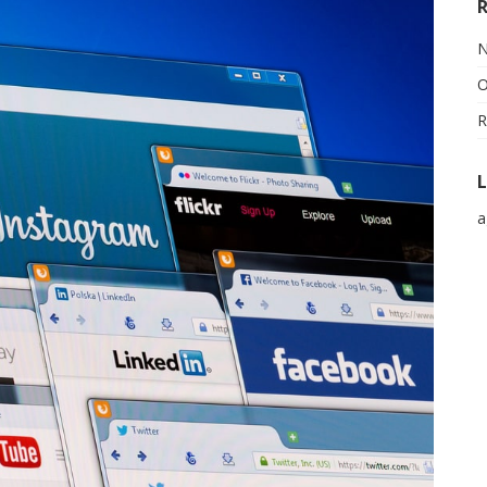
N
O
R
L
a