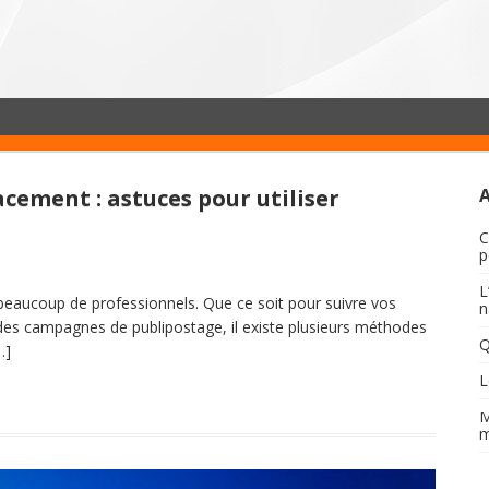
cement : astuces pour utiliser
C
p
L
beaucoup de professionnels. Que ce soit pour suivre vos
n
 des campagnes de publipostage, il existe plusieurs méthodes
Q
…]
L
M
m